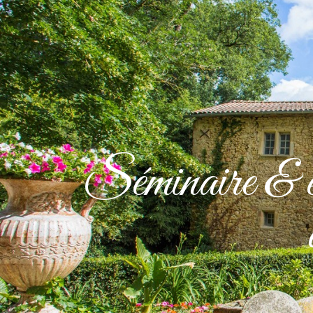
ACCUEIL
Séminaire & é