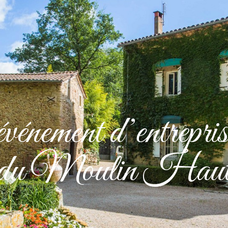
LE DOMAINE
MARIAGE
SÉMINAIRE
GALERIE PHOTOS
CO
vénement d’entrepr
du Moulin Hau